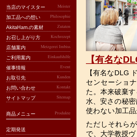
Meister
当店のマイスター
Philosophie
加工品への想い
Zutaten
AkitaHam.の素材
Kochrezept
お召し上がり方
Metzgerei Imbiss
店舗案内
【有名なD
Einkaufshilfe
ご利用案内
Event
催事情報
【有名なDLG
Kunden
お取引先
センセーショナ
Kontakt
お問い合わせ
た。本来破棄す
Sitemap
サイトマップ
水、安さの秘密
使わない加工品
Produkte
商品メニュー
ただしそれらが
定期発送
で、大学教授ヴ