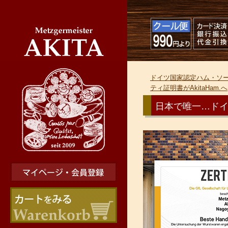
ドイツ国家認定ハム・ソーセ
ティ証明書がAkitaHam.へ
日本で唯一…ドイツ