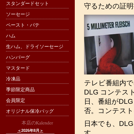
スタンダードセット
守るための証明
ソーセージ
ペースト・パテ
ハム
生ハム、ドライソーセージ
ハンバーグ
マスタード
冷凍品
テレビ番組内で
季節限定商品
DLG コンテ
日、番組がDL
会員限定
否。コンテスト
オリジナル保冷バッグ
日本でも、DL
本店のKalender
＜
2026年8月
＞
す。