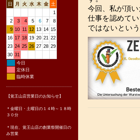
日
月
火
水
木
金
土
今回、私が頂い
1
仕事を認めてい
2
3
4
5
6
7
8
ではないという
9
10
11
12
13
14
15
16
17
18
19
20
21
22
23
24
25
26
27
28
29
30
31
今日
定休日
臨時休業
【覚王山店営業日のお知らせ】
＊金曜日・土曜日の１４時～１８時
３０分
＊現在、覚王山店の創業祭開催日の
み営業