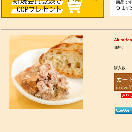
商品で
まずは
AkitaH
価格:
購入数: