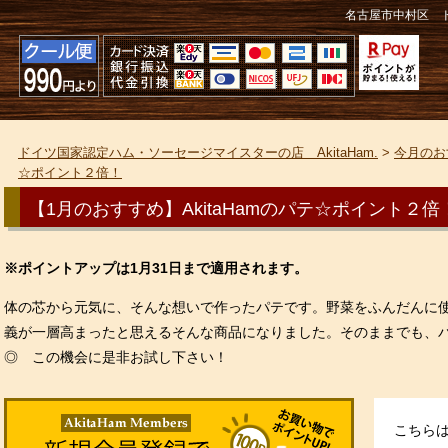
名古屋市中村区 ド
ドイツ国家認定ハム・ソーセージマイスターの店 AkitaHam.
>
今月のお
☆ポイント２倍！
【1月のおすすめ】AkitaHamのパテ☆ポイント２倍
※ポイントアップは1月31日まで適用されます。
体の芯から元気に、そんな想いで作ったパテです。野菜をふんだんに
義が一層高まったと思えるそんな商品になりました。そのままでも、
◎ この機会に是非お試し下さい！
こちら