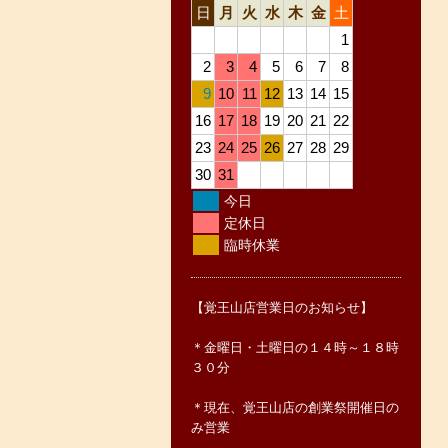
日
月
火
水
木
金
土
1
2
3
4
5
6
7
8
9
10
11
12
13
14
15
16
17
18
19
20
21
22
23
24
25
26
27
28
29
30
31
今日
定休日
臨時休業
【覚王山店営業日のお知らせ】
＊金曜日・土曜日の１４時～１８時
３０分
＊現在、覚王山店の創業祭開催日の
み営業