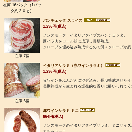
在庫 16パック（1パッ
ク約３０ｇ）
パンチェッタ スライス
1,296円(税込)
ノンスモーク・イタリアタイプのパンチェッタ。
豚バラ肉をロール状に成形し長期熟成。
クローブを埋め込み熟成するので所々クローブが残
在庫 7個
イタリアサラミ（赤ワインサラミ）
1,296円(税込)
赤ワインをふんだんに混ぜ込み、長期熟成させたイ
長期熟成から生まれる爆発的な香りに酔いしれてく
在庫 6個
赤ワインサラミ ミニ
864円(税込)
ノンスモークのイタリアタイプサラミ、ミニサイズ
カチャトーラ。