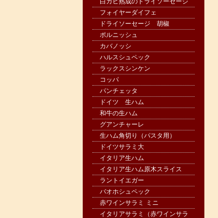
白カビ熟成のドライソーセージ
フォイヤーダイフェ
ドライソーセージ 胡椒
ポルニッシュ
カバノッシ
ハルスシュペック
ラックスシンケン
コッパ
パンチェッタ
ドイツ 生ハム
和牛の生ハム
グアンチャーレ
生ハム角切り（パスタ用）
ドイツサラミ大
イタリア生ハム
イタリア生ハム原木スライス
ラントイエガー
バオホシュペック
赤ワインサラミ ミニ
イタリアサラミ（赤ワインサラ