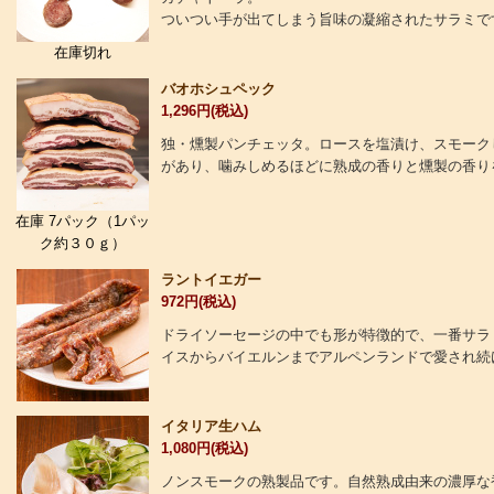
ついつい手が出てしまう旨味の凝縮されたサラミで
在庫切れ
バオホシュペック
1,296円(税込)
独・燻製パンチェッタ。ロースを塩漬け、スモーク
があり、噛みしめるほどに熟成の香りと燻製の香り
在庫 7パック（1パッ
ク約３０ｇ）
ラントイエガー
972円(税込)
ドライソーセージの中でも形が特徴的で、一番サラ
イスからバイエルンまでアルペンランドで愛され続
イタリア生ハム
1,080円(税込)
ノンスモークの熟製品です。自然熟成由来の濃厚な