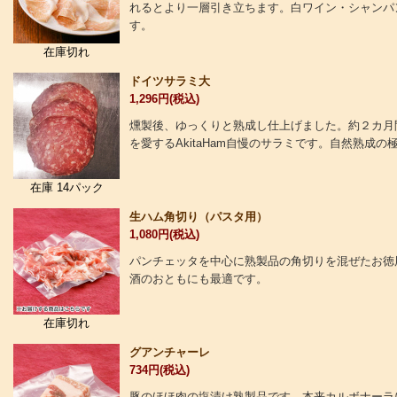
れるとより一層引き立ちます。白ワイン・シャンパ
す。
在庫切れ
ドイツサラミ大
1,296円(税込)
燻製後、ゆっくりと熟成し仕上げました。約２カ月
を愛するAkitaHam自慢のサラミです。自然熟成
在庫 14パック
生ハム角切り（パスタ用）
1,080円(税込)
パンチェッタを中心に熟製品の角切りを混ぜたお徳
酒のおともにも最適です。
在庫切れ
グアンチャーレ
734円(税込)
豚のほほ肉の塩漬け熟製品です。本来カルボナーラ