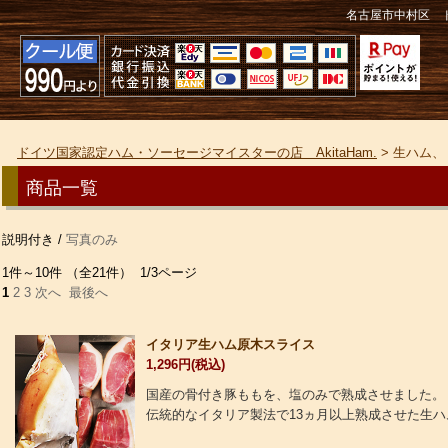
名古屋市中村区 ド
ドイツ国家認定ハム・ソーセージマイスターの店 AkitaHam.
> 生ハム
商品一覧
説明付き /
写真のみ
1件～10件 （全21件） 1/3ページ
1
2
3
次へ
最後へ
イタリア生ハム原木スライス
1,296円(税込)
国産の骨付き豚ももを、塩のみで熟成させました。
伝統的なイタリア製法で13ヵ月以上熟成させた生