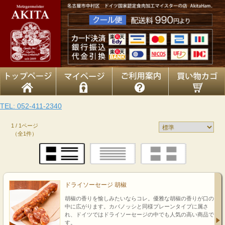
TEL: 052-411-2340
1 / 1ページ
（全1件）
ドライソーセージ 胡椒
胡椒の香りを愉しみたいならコレ。優雅な胡椒の香りが口の
中に広がります。カバノッシと同様プレーンタイプに属さ
れ、ドイツではドライソーセージの中でも人気の高い商品で
す。