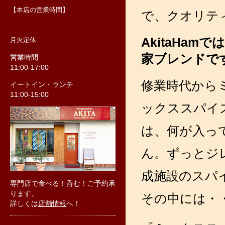
【本店の営業時間】
で、クオリテ
AkitaHa
月火定休
家ブレンドで
営業時間
11:00-17:00
修業時代から
イートイン・ランチ
11:00-15:00
ックススパイ
は、何が入っ
ん。ずっとジ
成施設のスパ
専門店で食べる！呑む！ご予約承
ります。
その中には・
詳しくは
店舗情報
へ！