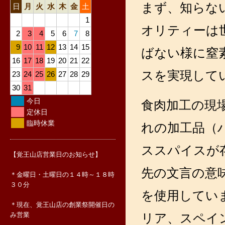
まず、知らな
日
月
火
水
木
金
土
1
オリティーは
2
3
4
5
6
7
8
9
10
11
12
13
14
15
ばない様に窒
16
17
18
19
20
21
22
スを実現して
23
24
25
26
27
28
29
30
31
今日
食肉加工の現
定休日
臨時休業
れの加工品（
ススパイスが
【覚王山店営業日のお知らせ】
先の文言の意
＊金曜日・土曜日の１４時～１８時
３０分
を使用してい
＊現在、覚王山店の創業祭開催日の
み営業
リア、スペイ