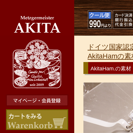
ドイツ国家認定
AkitaHamの
AkitaHam.の素材