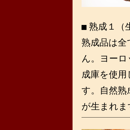
熟成１（
熟成品は全
ん。ヨーロ
成庫を使用
す。自然熟
が生まれま