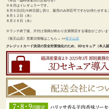
《本店・臨時休業日のお知らせ》
※８月はイレギュラーです。
８月９日(日)※終日貸し切り、販売のみ対応可ですがお待たせする
８月１２日（水）
８月２６日（水）
※ランチ終了後、片付け清掃が終わり次第閉店する場合がございま
《覚王山店》営業日情報はこちら→ >>
覚王山店
クレジットカード決済の安全対策強化のため、3Dセキュア（本人