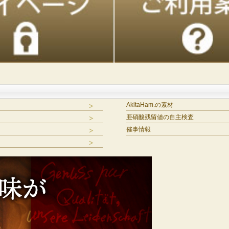
AkitaHam.の素材
亜硝酸残留値の自主検査
催事情報