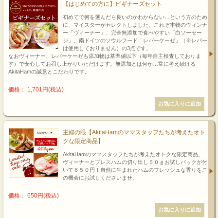
【はじめての方に】ビギナーズセット
初めてで何を選んだら良いのかわからない…という方のため
に、マイスターがセレクトしました。これぞ本物のウィンナ
ー「ヴィーナー」、完全無添加で食べやすい「白ソーセー
ジ」、南ドイツのソウルフード「レバーケーゼ」（※レバー
は使用しておりません）の3点です。
なおヴィーナー、レバーケーゼも添加物は基準値以下（毎年自主検査しておりま
す）で安心してお召し上がりいただけます。無添加とは何か…常に考え続ける
AkitaHamの誠意とこだわりです。
価格： 1,701円(税込)
主婦の眼【AkitaHamのママスタッフたちが考えたオト
クな限定商品】
AkitaHamのママスタッフたちが考えたオトクな限定商品。
ヴィーナーとプレスハムの切り出し５０ｇお試しパックが付
いて６５０円！自然に生まれたハムのフレッシュな香りをこ
の機会にお試しくださいませ。
価格： 650円(税込)