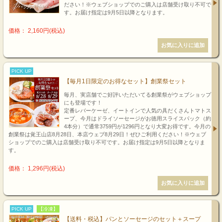
ださい！※ウェブショップでのご購入は店舗受け取り不可で
す。お届け指定は9月5日以降となります。
価格： 2,160円(税込)
PICK UP
【毎月1日限定のお得なセット】創業祭セット
毎月、実店舗でご好評いただいてる創業祭がウェブショップ
にも登場です！
定番レバーケーゼ、イートインで人気の具だくさんトマトス
ープ、今月はドライソーセージがお徳用スライスパック（約
4本分）で通常3759円が1296円となり大変お得です。今月の
創業祭は覚王山店8月28日、本店ウェブ8月29日！ぜひご利用ください！※ウェブ
ショップでのご購入は店舗受け取り不可です。お届け指定は9月5日以降となりま
す。
価格： 1,296円(税込)
PICK UP
【冷凍】
【送料・税込】パンとソーセージのセット＋スープ