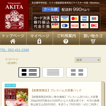
TEL: 052-411-2340
1 / 1ページ
（全10件）
PICK UP
【創業祭限定】プレスハム大容量パック
【創業祭限定特別ご奉仕価格】プレスハム切り出し大容量
200g2592円相当が2160円となり大変お得です。今月の創業
祭は覚王山店8月28日、本店ウェブ8月29日！ぜひご利用く