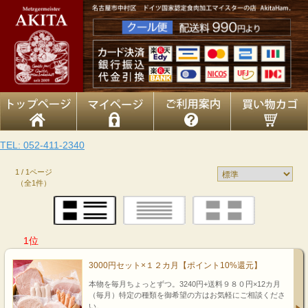
TEL: 052-411-2340
1 / 1ページ
（全1件）
1位
3000円セット×１２カ月【ポイント10%還元】
本物を毎月ちょっとずつ。3240円+送料９８０円×12カ月
（毎月）特定の種類を御希望の方はお気軽にご相談くださ
い。