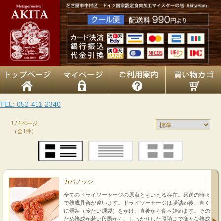
TEL: 052-411-2340
1 / 1ページ
（全1件）
カバノッシ
全てのドライソーセージの原点ともいえる存在。発送の時々
で熟成具合が違います。ドライソーセージは腸詰め後、直ぐ
に燻製（冷たい燻製）をかけ、直後から食べ始めます。その
ため熟成が若い段階から、しっかりした段階まで様々な熟成