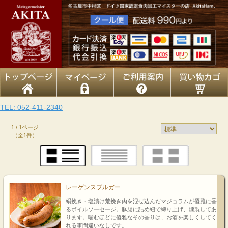
TEL: 052-411-2340
1 / 1ページ
（全1件）
レーゲンスブルガー
絹挽き・塩漬け荒挽き肉を混ぜ込んだマジョラムが優雅に香
るボイルソーセージ。豚腸に詰め紐で縛り上げ、燻製してあ
ります。噛むほどに優雅なその香りは、お酒を楽しくしてく
れる事間違いなしです。